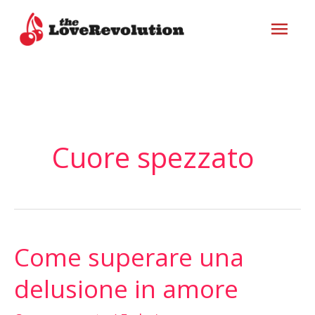
Vai
ME
al
contenuto
PRI
Cuore spezzato
Come superare una
Come
superare
delusione in amore
una
delusione