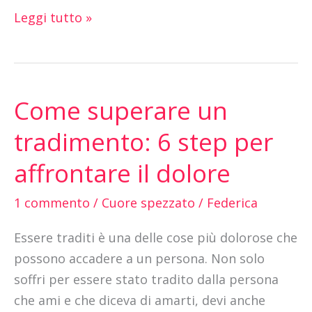
Leggi tutto »
Come superare un
Come
superare
tradimento: 6 step per
un
affrontare il dolore
tradimento:
6
1 commento
/
Cuore spezzato
/
Federica
step
per
Essere traditi è una delle cose più dolorose che
affrontare
possono accadere a un persona. Non solo
il
soffri per essere stato tradito dalla persona
dolore
che ami e che diceva di amarti, devi anche