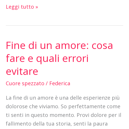
Leggi tutto »
Fine di un amore: cosa
Fine
di
fare e quali errori
un
evitare
amore:
cosa
Cuore spezzato
/
Federica
fare
e
La fine di un amore è una delle esperienze più
quali
dolorose che viviamo. So perfettamente come
errori
ti senti in questo momento. Provi dolore per il
evitare
fallimento della tua storia, senti la paura