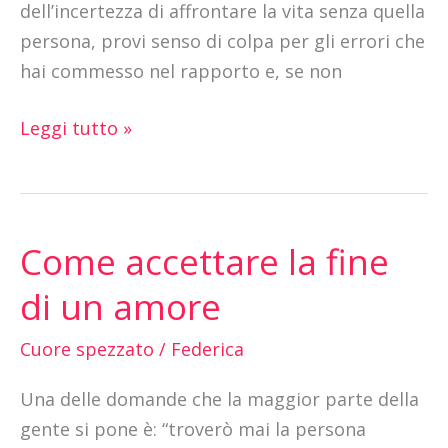
dell’incertezza di affrontare la vita senza quella
persona, provi senso di colpa per gli errori che
hai commesso nel rapporto e, se non
Leggi tutto »
Come accettare la fine
Come
accettare
di un amore
la
fine
Cuore spezzato
/
Federica
di
Una delle domande che la maggior parte della
un
gente si pone è: “troverò mai la persona
amore