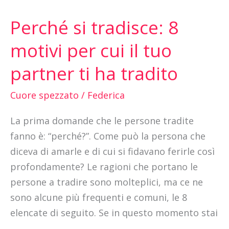
Perché si tradisce: 8
Perché
si
motivi per cui il tuo
tradisce:
partner ti ha tradito
8
motivi
Cuore spezzato
/
Federica
per
cui
La prima domande che le persone tradite
il
fanno è: “perché?”. Come può la persona che
tuo
diceva di amarle e di cui si fidavano ferirle così
partner
profondamente? Le ragioni che portano le
ti
persone a tradire sono molteplici, ma ce ne
ha
sono alcune più frequenti e comuni, le 8
tradito
elencate di seguito. Se in questo momento stai