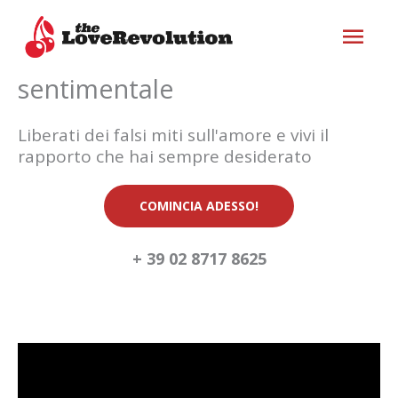
Vai
ME
al
Rivoluziona la tua vita
contenuto
PRI
sentimentale
Liberati dei falsi miti sull'amore e vivi il
rapporto che hai sempre desiderato
COMINCIA ADESSO!
+ 39 02 8717 8625