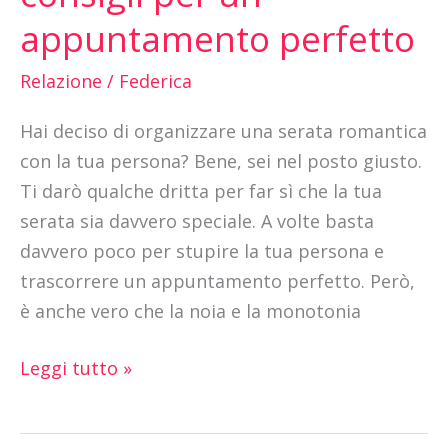
idee
appuntamento perfetto
e
consigli
Relazione
/
Federica
per
un
Hai deciso di organizzare una serata romantica
appuntamento
con la tua persona? Bene, sei nel posto giusto.
perfetto
Ti darò qualche dritta per far sì che la tua
serata sia davvero speciale. A volte basta
davvero poco per stupire la tua persona e
trascorrere un appuntamento perfetto. Però,
è anche vero che la noia e la monotonia
Leggi tutto »