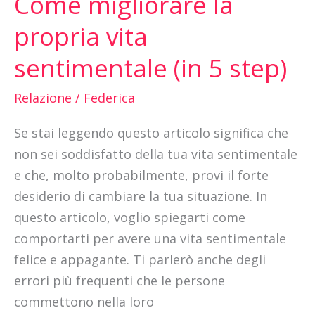
Come migliorare la
migliorare
propria vita
la
sentimentale (in 5 step)
propria
vita
Relazione
/
Federica
sentimentale
(in
Se stai leggendo questo articolo significa che
5
non sei soddisfatto della tua vita sentimentale
step)
e che, molto probabilmente, provi il forte
desiderio di cambiare la tua situazione. In
questo articolo, voglio spiegarti come
comportarti per avere una vita sentimentale
felice e appagante. Ti parlerò anche degli
errori più frequenti che le persone
commettono nella loro