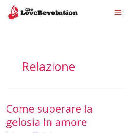
Vai
ME
al
contenuto
PRI
Relazione
Come superare la
Come
superare
gelosia in amore
la
gelosia