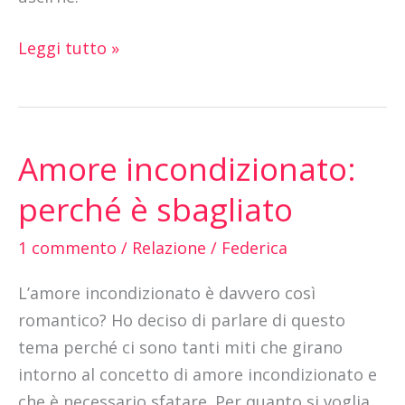
Leggi tutto »
Amore incondizionato:
Amore
incondizionato:
perché è sbagliato
perché
è
1 commento
/
Relazione
/
Federica
sbagliato
L’amore incondizionato è davvero così
romantico? Ho deciso di parlare di questo
tema perché ci sono tanti miti che girano
intorno al concetto di amore incondizionato e
che è necessario sfatare. Per quanto si voglia