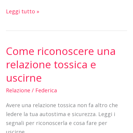
Leggi tutto »
Come riconoscere una
Come
riconoscere
relazione tossica e
una
uscirne
relazione
tossica
Relazione
/
Federica
e
uscirne
Avere una relazione tossica non fa altro che
ledere la tua autostima e sicurezza. Leggi i
segnali per riconoscerla e cosa fare per
uscirne.