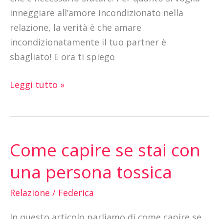
inneggiare all’amore incondizionato nella
relazione, la verità è che amare
incondizionatamente il tuo partner è
sbagliato! E ora ti spiego
Leggi tutto »
Come capire se stai con
Come
capire
una persona tossica
se
stai
Relazione
/
Federica
con
In questo articolo parliamo di come capire se