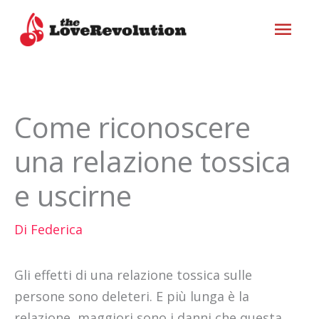
Vai
ME
al
contenuto
PRI
Come riconoscere
una relazione tossica
e uscirne
Di
Federica
Gli effetti di una relazione tossica sulle
persone sono deleteri. E più lunga è la
relazione, maggiori sono i danni che questa